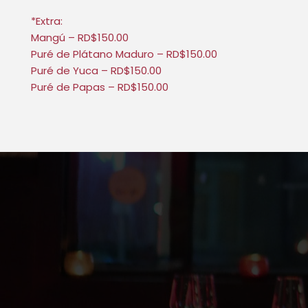
*Extra:
Mangú – RD$150.00
Puré de Plátano Maduro
–
RD$150.00
Puré de Yuca – RD$150.00
Puré de Papas – RD$150.00