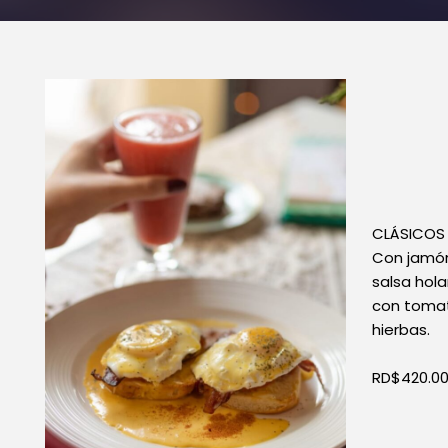
CLÁSICOS
Con jamó
salsa ho
con tomate
hierbas.
RD$420.0